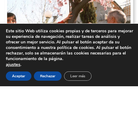
Este sitio Web utiliza cookies propias y de terceros para mejorar
su experiencia de navegación, realizar tareas de análisis y
ofrecer un mejor servicio. Al pulsar el botón aceptar da su
consentimiento a nuestra política de cookies. Al pulsar el botón
rechazar, solo se almacenarán las cookies necesarias para el
funcionamiento de la página.
ajustes
.
Aceptar
Rechazar
Leer más
ENSEÑANTE EN DIRECTO
Uno de los pilares del colegio siempre ha sido la
educación con la naturaleza. Las instalaciones de
la CiudadEscuela siempre han sido el mejor ejemplo
para mostrar a los alumnos el entorno.