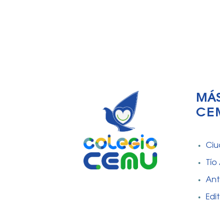
MÁS
CE
Ciu
Tío
An
Edi