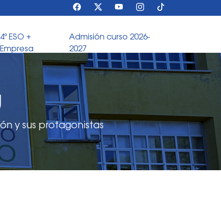
4º ESO +
Admisión curso 2026-
Empresa
2027
U
ón y sus protagonistas