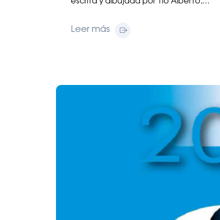
escrita y dibujada por Tío Alberto,…
Leer más